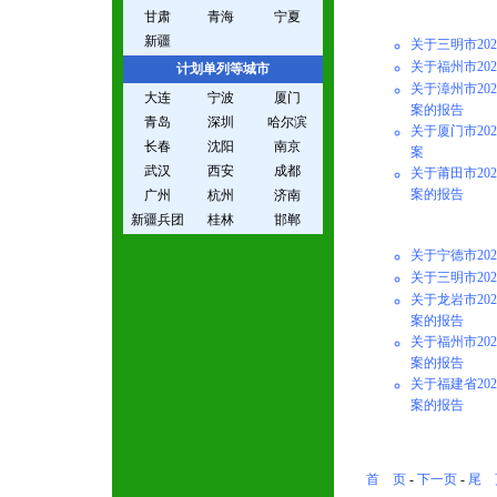
甘肃
青海
宁夏
新疆
关于三明市20
关于福州市20
计划单列等城市
关于漳州市20
大连
宁波
厦门
案的报告
青岛
深圳
哈尔滨
关于厦门市20
长春
沈阳
南京
案
武汉
西安
成都
关于莆田市20
案的报告
广州
杭州
济南
新疆兵团
桂林
邯郸
关于宁德市20
关于三明市20
关于龙岩市20
案的报告
关于福州市20
案的报告
关于福建省20
案的报告
首 页
-
下一页
-
尾 