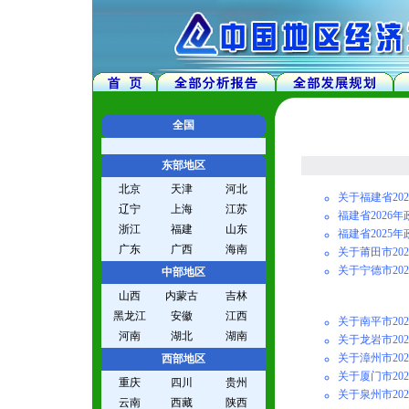
全国
东部地区
北京
天津
河北
关于福建省20
辽宁
上海
江苏
福建省2026
浙江
福建
山东
福建省2025
广东
广西
海南
关于莆田市20
关于宁德市20
中部地区
山西
内蒙古
吉林
黑龙江
安徽
江西
关于南平市20
河南
湖北
湖南
关于龙岩市20
关于漳州市20
西部地区
关于厦门市20
重庆
四川
贵州
关于泉州市20
云南
西藏
陕西