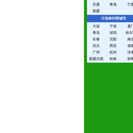
甘肃
青海
宁
新疆
计划单列等城市
大连
宁波
厦
青岛
深圳
哈尔
长春
沈阳
南
武汉
西安
成
广州
杭州
济
新疆兵团
桂林
邯