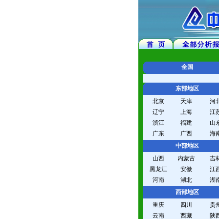
全国
东部地区
北京
天津
河
辽宁
上海
江
浙江
福建
山
广东
广西
海
中部地区
山西
内蒙古
吉
黑龙江
安徽
江
河南
湖北
湖
西部地区
重庆
四川
贵
云南
西藏
陕