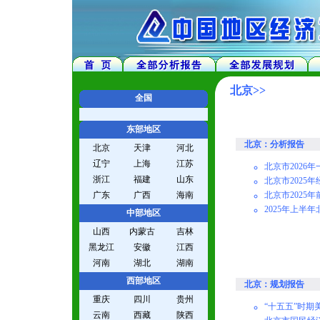
北京>>
全国
东部地区
北京：分析报告
北京
天津
河北
辽宁
上海
江苏
北京市2026
浙江
福建
山东
北京市2025
广东
广西
海南
北京市2025
2025年上半
中部地区
山西
内蒙古
吉林
黑龙江
安徽
江西
河南
湖北
湖南
西部地区
北京：规划报告
重庆
四川
贵州
“十五五”时期
云南
西藏
陕西