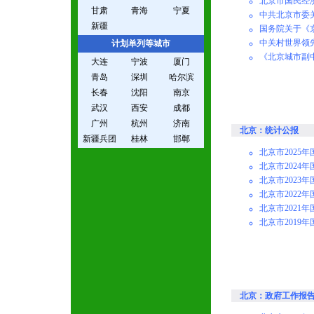
北京市国民经
甘肃
青海
宁夏
中共北京市委
新疆
国务院关于《京
中关村世界领先
计划单列等城市
《北京城市副
大连
宁波
厦门
青岛
深圳
哈尔滨
长春
沈阳
南京
武汉
西安
成都
广州
杭州
济南
北京：统计公报
新疆兵团
桂林
邯郸
北京市2025
北京市2024
北京市2023
北京市2022
北京市2021
北京市2019
北京：政府工作报