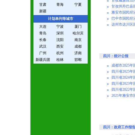
甘孜藏族自治
甘肃
青海
宁夏
甘孜州丹巴县
新疆
雅安市国民经
巴中市国民经
计划单列等城市
达州市达川区
大连
宁波
厦门
青岛
深圳
哈尔滨
长春
沈阳
南京
武汉
西安
成都
广州
杭州
济南
四川：统计公报
新疆兵团
桂林
邯郸
成都市2025
四川省2025
四川省2024
四川省2023
四川省2022
2021年雅安
四川：政府工作报