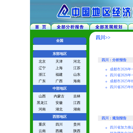
四川>>
全国
东部地区
四川：分析报告
北京
天津
河北
辽宁
上海
江苏
成都市2026
浙江
福建
山东
四川省2026
广东
广西
海南
成都市2025
四川省2025
中部地区
山西
内蒙古
吉林
黑龙江
安徽
江西
河南
湖北
湖南
西部地区
四川：规划报告
重庆
四川
贵州
四川省加力推
云南
西藏
陕西