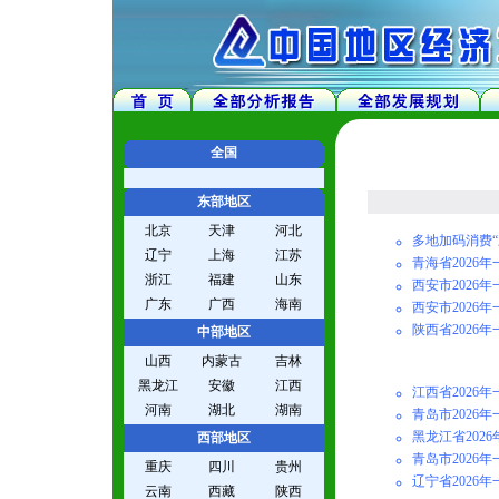
全国
东部地区
北京
天津
河北
多地加码消费“
辽宁
上海
江苏
青海省2026
浙江
福建
山东
西安市2026
广东
广西
海南
西安市2026
陕西省2026
中部地区
山西
内蒙古
吉林
黑龙江
安徽
江西
江西省2026
河南
湖北
湖南
青岛市2026
黑龙江省202
西部地区
青岛市2026
重庆
四川
贵州
辽宁省2026
云南
西藏
陕西