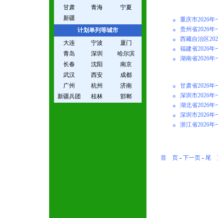
甘肃
青海
宁夏
新疆
重庆市2026
贵州省2026
计划单列等城市
西藏自治区20
大连
宁波
厦门
福建省2026
青岛
深圳
哈尔滨
湖南省2026
长春
沈阳
南京
武汉
西安
成都
广州
杭州
济南
甘肃省2026
深圳市2026
新疆兵团
桂林
邯郸
湖北省2026
深圳市2026
浙江省2026
首 页
-
下一页
-
尾 