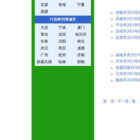
甘肃
青海
宁夏
新疆
张掖市2021
武威市2021
计划单列等城市
平凉市2021
大连
宁波
厦门
庆阳市2021
青岛
深圳
哈尔滨
定西市2021
长春
沈阳
南京
武汉
西安
成都
广州
杭州
济南
嘉峪关市202
天水市2021
新疆兵团
桂林
邯郸
临夏回族自治州
兰州市2021
陇南市2020
首 页
-
下一页
-
尾 