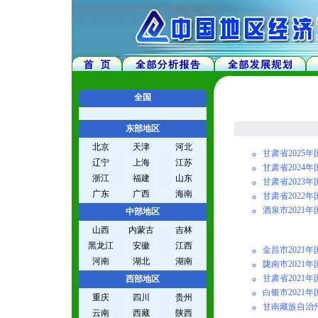
全国
东部地区
北京
天津
河北
甘肃省2025
辽宁
上海
江苏
甘肃省2024
浙江
福建
山东
甘肃省2023
广东
广西
海南
甘肃省2022
酒泉市2021
中部地区
山西
内蒙古
吉林
黑龙江
安徽
江西
金昌市2021
河南
湖北
湖南
陇南市2021
甘肃省2021
西部地区
白银市2021
重庆
四川
贵州
甘南藏族自治州
云南
西藏
陕西