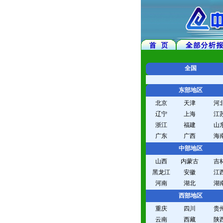
全国
东部地区
北京
天津
河
辽宁
上海
江
浙江
福建
山
广东
广西
海
中部地区
山西
内蒙古
吉
黑龙江
安徽
江
河南
湖北
湖
西部地区
重庆
四川
贵
云南
西藏
陕