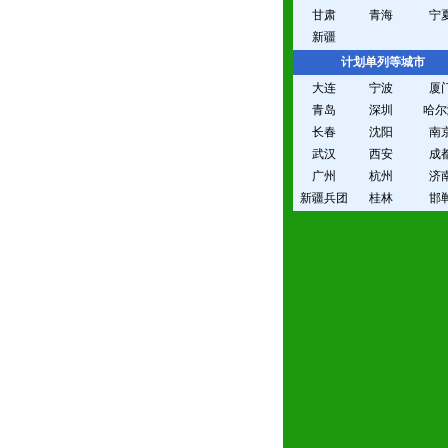
甘肃
青海
宁
新疆
计划单列等城市
大连
宁波
厦
青岛
深圳
哈尔
长春
沈阳
南
武汉
西安
成
广州
杭州
济
新疆兵团
桂林
邯